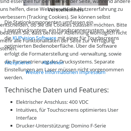
sind essenziell für den Betrieb der Seite, während andere
uns helfen, diese Website und die Nutzererfahrung zu
Verstelleinheit
verbessern (Tracking Cookies). Sie können selbst
Die Stationkomponenten umfassen ein
entscheiden, ob Sie die Cookies zulassen möchten. Bitte
Laserdrucksystem, ein Handscannersystem, sowie
beachten Sie, dass bei einer Ablehnung womöglich nicht
die
KUPvision Software
mit einer für Touchscreens
mehr alle Funktionalitäten der Seite zur Verfügung
optimierten Bedienoberfläche. Über die Software
stehen.
erfolgt die Formaterstellung und -verwaltung, sowie
die Parametrierung des Drucksystems. Separate
Akzeptieren
Ablehnen
Einstellungen am Laser müssen nicht vorgenommen
Weitere Informationen
Impressum
werden.
Technische Daten und Features:
Elektrischer Anschluss: 400 VDC
Intuitives, für Touchscreens optimiertes User
Interface
Drucker-Unterstützung: Domino F-Serie