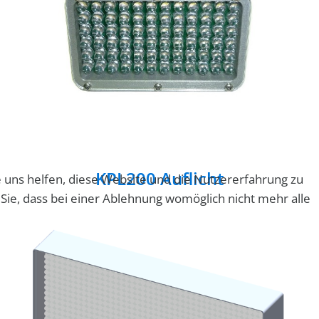
KPL200 Auflicht
e uns helfen, diese Website und die Nutzererfahrung zu
 Sie, dass bei einer Ablehnung womöglich nicht mehr alle