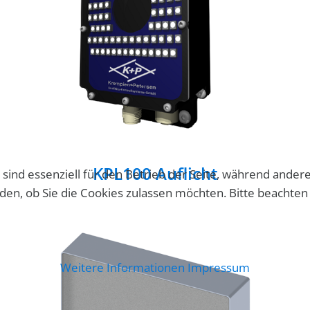
KPL100 Auflicht
 sind essenziell für den Betrieb der Seite, während ander
iden, ob Sie die Cookies zulassen möchten. Bitte beachten
Weitere Informationen
Impressum