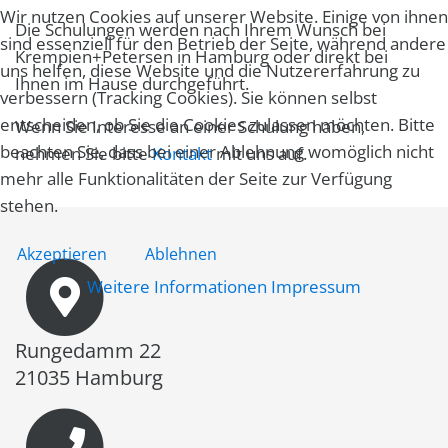
Wir nutzen Cookies auf unserer Website. Einige von ihnen
Die Schulungen werden nach Ihrem Wunsch bei
sind essenziell für den Betrieb der Seite, während andere
Krempien+Petersen in Hamburg oder direkt bei
uns helfen, diese Website und die Nutzererfahrung zu
Ihnen im Hause durchgeführt.
verbessern (Tracking Cookies). Sie können selbst
entscheiden, ob Sie die Cookies zulassen möchten. Bitte
Wenn Sie Interesse an einer Schulung haben,
beachten Sie, dass bei einer Ablehnung womöglich nicht
nehmen Sie bitte
Kontakt
mit uns auf.
mehr alle Funktionalitäten der Seite zur Verfügung
stehen.
Akzeptieren
Ablehnen
Weitere Informationen
Impressum
Rungedamm 22
21035 Hamburg