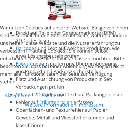
Wir nutzen Cookies auf unserer Website. Einige von ihnen
Direkt auf Teile oder Geräte markierte (DPM)
sind essenziell für den Betrieb der Seite, während andere
2D-Codes lesen
uns helfen, diese Website und die Nutzererfahrung zu
Barcodes
und Text auf weichen Produkten, wie
verbessern (Tracking Cookies). Sie können selbst
etwa Lösungsbeuteln prüfen
entscheiden, ob Sie die Cookies zulassen möchten. Bitte
Etikettendaten
prüfen und Übereinstimmung
beachten Sie, dass bei einer Ablehnung womöglich nicht
von Produkt und Packung sicherstellen
mehr alle Funktionalitäten der Seite zur Verfügung
Platz und Ausrichtung von Produkten in Set-
stehen.
Verpackungen prüfen
1D- und 2D-Codes und Text auf Packungen lesen
Akzeptieren
Ablehnen
Fehler auf
Etiketten
rollen erfassen
Weitere Informationen
Impressum
Oberflächen- und Texturfehler auf Papier,
Gewebe, Metall und Vliesstoff erkennen und
klassifizieren